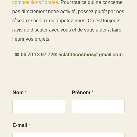
compositions florales
. Pour tout ce qui ne concerne
pas directement notre activité, passez plutôt par nos
réseaux sociaux ou appelez-nous. On est toujours
ravis de discuter avec vous et de vous aider à faire
fleurir vos projets.
🕿
06.70.13.97.72
✉
eclatdecosmos@gmail.com
N
Nom
*
Prénom
*
o
m
M
e
s
s
E-mail
*
a
g